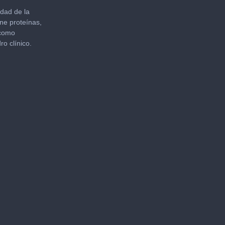
edad de la
ene proteínas,
 como
ro clínico.