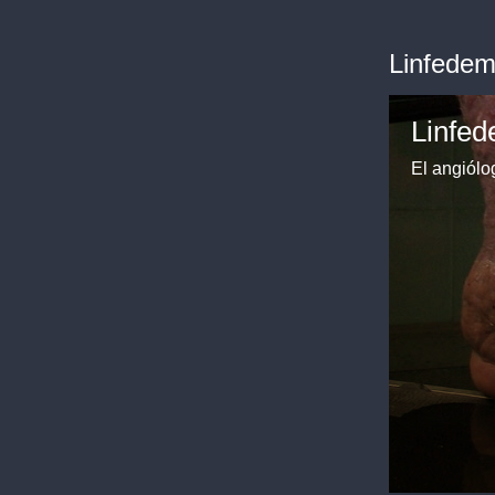
Linfede
Linfe